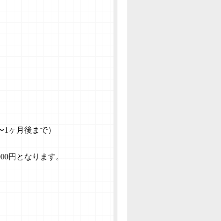
ス
〜1ヶ⽉
後まで）
00
円となります。