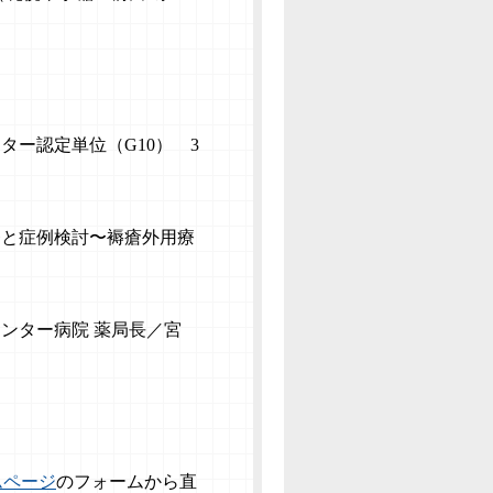
ー認定単位（G10） 3
療と症例検討〜
褥瘡外用療
ンター病院 薬局長／宮
ムページ
のフォームから
直