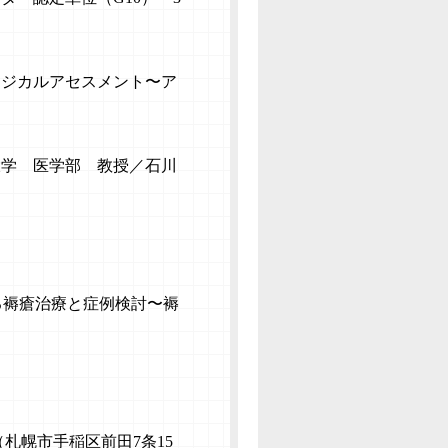
ィジカルアセスメ
ント〜ア
大学 医学部 教授／石川
る褥瘡治療と症例検討〜
褥
」
札幌市手稲区前田7条15