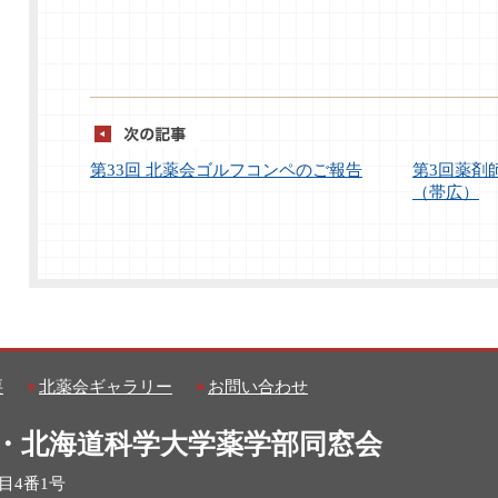
第33回 北薬会ゴルフコンペのご報告
第3回薬剤
（帯広）
要
北薬会ギャラリー
お問い合わせ
・北海道科学大学薬学部同窓会
丁目4番1号